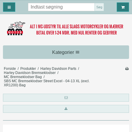
Søg
Kategorier
MC beklædning
Forside
/
Produkter
/
Harley Davidson Parts
/
Harley Davidson Bremseklodser
/
MC Handsker
MC vedligeholdelse
MC Bremseklodser Bag
/
SBS MC Bremseklodser Street Excel - 04-13 XL (excl.
XR1200) Bag
MC Tøj
MC Vedligeholdelses Produker
MC tilbehør
Motorcykel Støvler
MC olie og filter
MC Tasker
Harley Davidson Tilbehør
MC hjelmhuer/halsvarmere
PRODREAM
MC covers
Harley Davidson Baglygter
Harley Davidson Parts
MC Motorbriller
BLUE-JOB MC
MC måtter
Tasker
Falcon udstødning
MC hjelme
MC Læderveste
Kommunikation