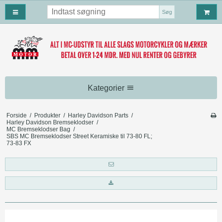
Søg
Kategorier
MC beklædning
Forside
/
Produkter
/
Harley Davidson Parts
/
Harley Davidson Bremseklodser
/
MC Handsker
MC vedligeholdelse
MC Bremseklodser Bag
/
SBS MC Bremseklodser Street Keramiske til 73-80 FL;
73-83 FX
MC Tøj
MC Vedligeholdelses Produker
MC tilbehør
Motorcykel Støvler
MC olie og filter
MC Tasker
Harley Davidson Tilbehør
MC hjelmhuer/halsvarmere
PRODREAM
MC covers
Harley Davidson Baglygter
Harley Davidson Parts
MC Motorbriller
BLUE-JOB MC
MC måtter
Tasker
Falcon udstødning
MC hjelme
MC Læderveste
Kommunikation