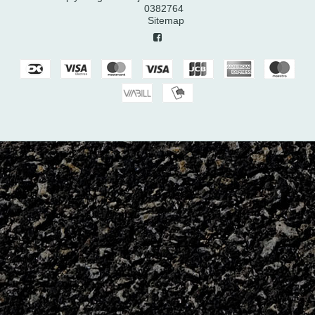
0382764
Sitemap