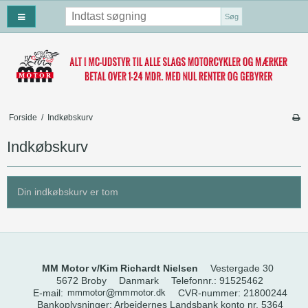
Søg
Forside
/
Indkøbskurv
Indkøbskurv
Din indkøbskurv er tom
MM Motor v/Kim Richardt Nielsen
Vestergade 30
5672 Broby
Danmark
Telefonnr.
:
91525462
E-mail
:
CVR-nummer
:
21800244
Bankoplysninger
:
Arbejdernes Landsbank konto nr. 5364