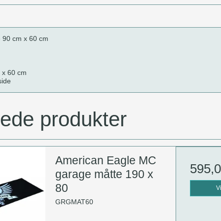
e 90 cm x 60 cm
m x 60 cm
side
rede produkter
American Eagle MC
595,
garage måtte 190 x
80
V
GRGMAT60