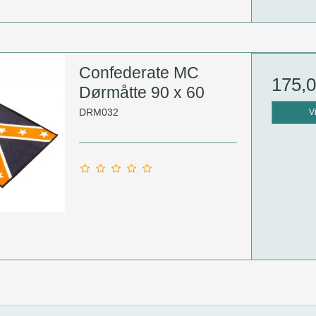
Confederate MC
175,
Dørmåtte 90 x 60
DRM032
V