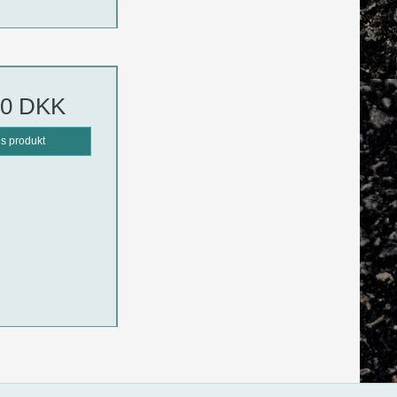
00 DKK
is produkt