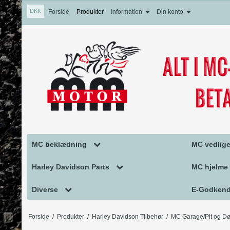
DKK
Forside
Produkter
Information
Din konto
MC beklædning
MC vedlige
MC Handsker
MC Vedlig
Harley Davidson Parts
MC hjelme
MC Tøj
MC olie og 
Falcon udstødning
MC Hjelm
Diverse
E-Godkend
Motorcykel Støvler
PRODREA
MC Harley Davidson Parts
Hjelm tilb
TILBUD TIL DIN MOTORCYKEL
Harley Da
Forside
/
Produkter
/
Harley Davidson Tilbehør
/
MC Garage/Pit og Dø
MC hjelmhuer/halsvarmere
BLUE-JOB
Harley Davidson Pakninger
GAVEKORT
Honda