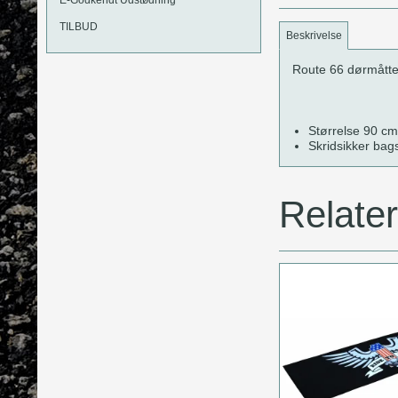
TILBUD
Beskrivelse
Route 66 dørmått
Størrelse 90 c
Skridsikker bag
Relate