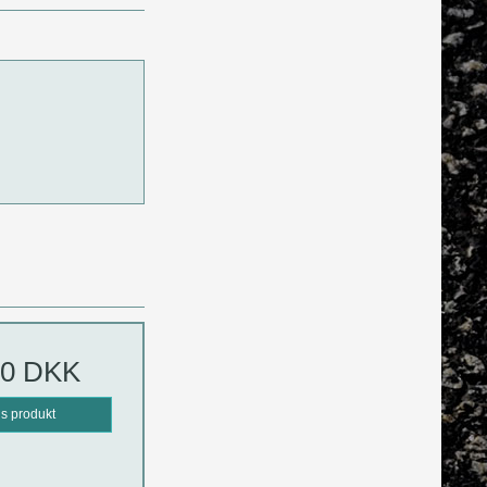
00 DKK
is produkt