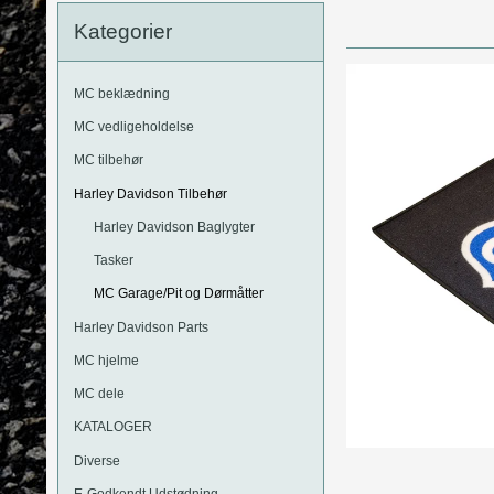
MC Motorbriller
Kategorier
Harley Davidson Bremseklodser
Kommunikation
Kawasaki
MC Læderveste
Suzuki
MC beklædning
MC Jeans
Yamaha
MC vedligeholdelse
MC tilbehør
Harley Davidson Tilbehør
Harley Davidson Baglygter
Tasker
MC Garage/Pit og Dørmåtter
Harley Davidson Parts
MC hjelme
MC dele
KATALOGER
Diverse
E-Godkendt Udstødning