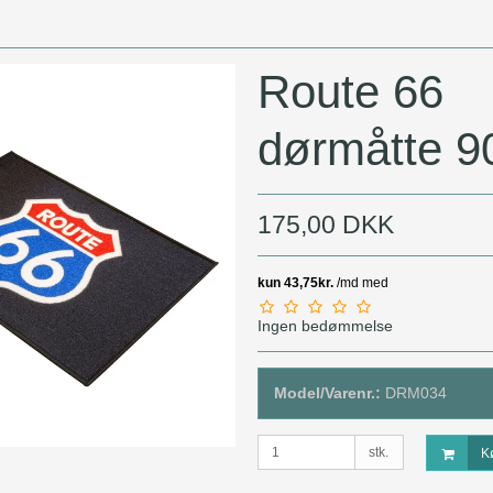
MC Låse
MC Batterier
Route 66
dørmåtte 9
175,00 DKK
Ingen bedømmelse
Model/Varenr.:
DRM034
stk.
K