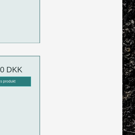
00 DKK
is produkt