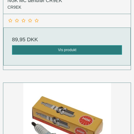
NGK MC tændrør CR9EK
CR9EK
89,95 DKK
Vis produkt