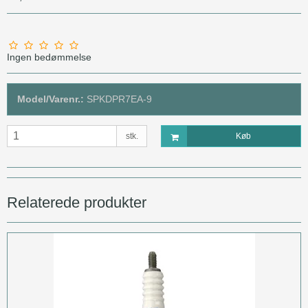
Ingen bedømmelse
Model/Varenr.:
SPKDPR7EA-9
stk.
Køb
Relaterede produkter