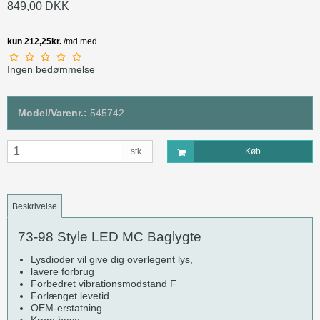
849,00 DKK
Ingen bedømmelse
Model/Varenr.:
545742
stk.
Køb
Beskrivelse
73-98 Style LED MC Baglygte
Lysdioder vil give dig overlegent lys,
lavere forbrug
Forbedret vibrationsmodstand F
Forlænget levetid.
OEM-erstatning
Krom base