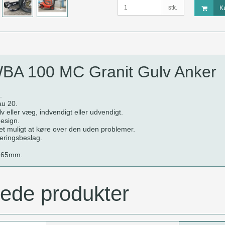
stk.
K
A 100 MC Granit Gulv Anker
.
au 20.
 eller væg, indvendigt eller udvendigt.
design.
et muligt at køre over den uden problemer.
eringsbeslag.
165mm.
rede produkter