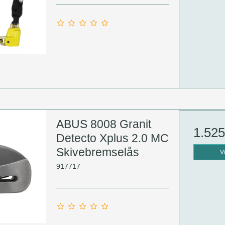
ABUS 8008 Granit
1.52
Detecto Xplus 2.0 MC
Skivebremselås
V
917717