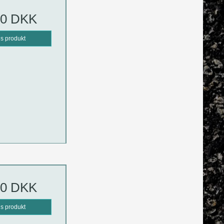
00 DKK
is produkt
00 DKK
is produkt