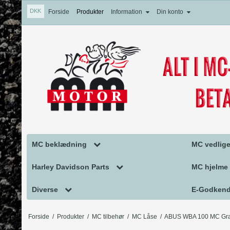
DKK
Forside
Produkter
Information
Din konto
MC beklædning
MC vedlige
MC Handsker
MC Vedlig
Harley Davidson Parts
MC hjelme
MC Tøj
MC olie og 
Falcon udstødning
MC Hjelm
Diverse
E-Godkend
Motorcykel Støvler
PRODREA
MC Harley Davidson Parts
Hjelm tilb
TILBUD TIL DIN MOTORCYKEL
Harley Da
Forside
/
Produkter
/
MC tilbehør
/
MC Låse
/
ABUS WBA 100 MC Gran
MC hjelmhuer/halsvarmere
BLUE-JOB
Harley Davidson Pakninger
GAVEKORT
Honda