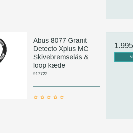
Abus 8077 Granit
1.99
Detecto Xplus MC
Skivebremselås &
V
loop kæde
917722