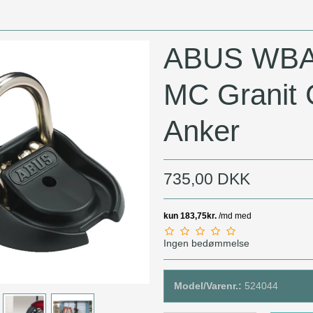
MC Låse
MC Batterier
ABUS WBA
MC Granit 
Anker
735,00 DKK
Ingen bedømmelse
Model/Varenr.:
524044