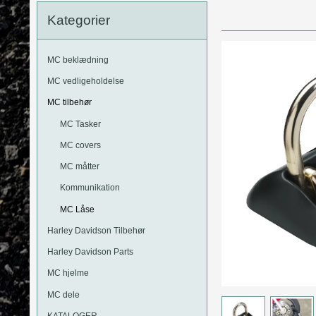
MC Motorbriller
Kategorier
Harley Davidson Bremseklodser
Kommunikation
Kawasaki
MC Læderveste
Suzuki
MC beklædning
MC Jeans
Yamaha
MC vedligeholdelse
MC tilbehør
MC Tasker
MC covers
MC måtter
Kommunikation
MC Låse
Harley Davidson Tilbehør
Harley Davidson Parts
MC hjelme
MC dele
KATALOGER