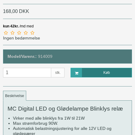
168,00 DKK
Ingen bedømmelse
Model/Varenr.:
914009
stk.
Køb
Beskrivelse
MC Digital LED og Glødelampe Blinklys relæ
Virker med alle blinklys fra 1W til 21W
Max strømforbrug 90W.
Automatisk belastningsjustering for alle 12V LED og
glødepærer