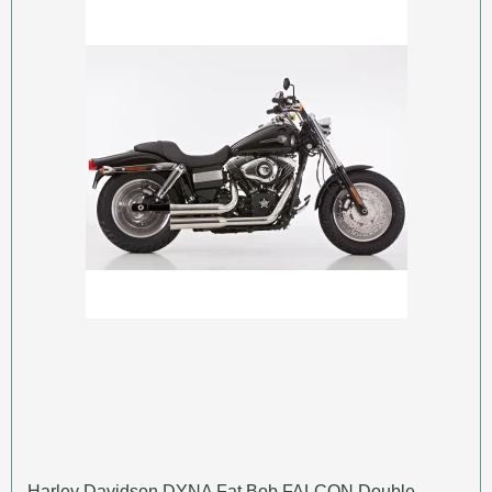
Harley Davidson DYNA Fat Bob FALCON Double