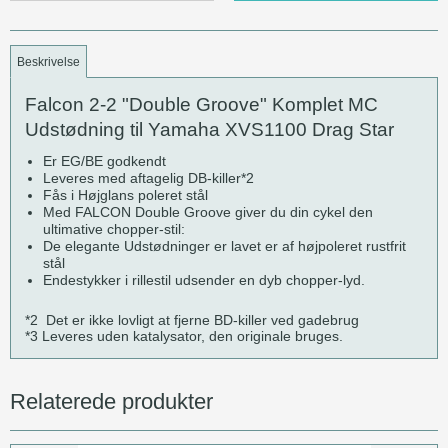
Beskrivelse
Falcon 2-2 "Double Groove" Komplet MC
Udstødning til Yamaha XVS1100 Drag Star
Er EG/BE godkendt
Leveres med aftagelig DB-killer*2
Fås i Højglans poleret stål
Med FALCON Double Groove giver du din cykel den
ultimative chopper-stil:
De elegante Udstødninger er lavet er af højpoleret rustfrit
stål
Endestykker i rillestil udsender en dyb chopper-lyd.
*2 Det er ikke lovligt at fjerne BD-killer ved gadebrug
*3 Leveres uden katalysator, den originale bruges.
Relaterede produkter