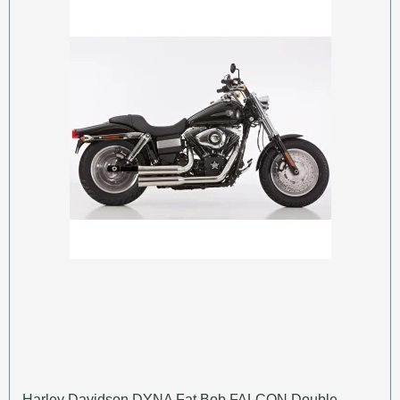
Harley Davidson DYNA Fat Bob FALCON Double