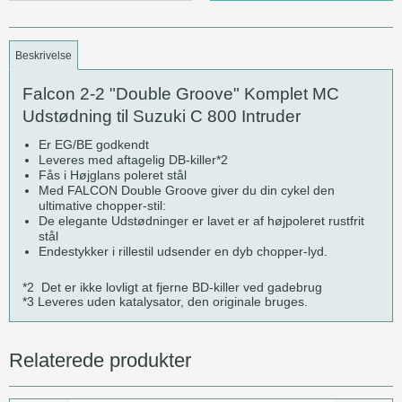
Beskrivelse
Falcon 2-2 "Double Groove" Komplet MC
Udstødning til Suzuki C 800 Intruder
Er EG/BE godkendt
Leveres med aftagelig DB-killer*2
Fås i Højglans poleret stål
Med FALCON Double Groove giver du din cykel den
ultimative chopper-stil:
De elegante Udstødninger er lavet er af højpoleret rustfrit
stål
Endestykker i rillestil udsender en dyb chopper-lyd.
*2 Det er ikke lovligt at fjerne BD-killer ved gadebrug
*3 Leveres uden katalysator, den originale bruges.
Relaterede produkter