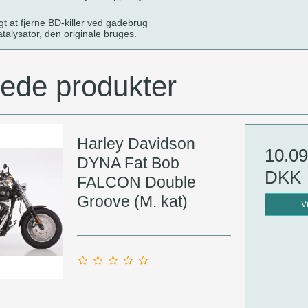
igt at fjerne BD-killer ved gadebrug
talysator, den originale bruges.
rede produkter
Harley Davidson
10.09
DYNA Fat Bob
DKK
FALCON Double
Groove (M. kat)
V