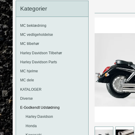
MC Motorbriller
Kategorier
Harley Davidson Bremseklodser
Kommunikation
Kawasaki
MC Læderveste
Suzuki
MC beklædning
MC Jeans
Yamaha
MC vedligeholdelse
MC tilbehør
Harley Davidson Tilbehør
Harley Davidson Parts
MC hjelme
MC dele
KATALOGER
Diverse
E-Godkendt Udstødning
Harley Davidson
Honda
Kawasaki