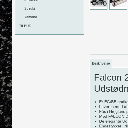
Suzuki
Yamaha
TILBUD
Beskrivelse
Falcon 
Udstødn
Er EG/BE godk
Leveres med aft
Fås i Højglans p
Med FALCON Doub
De elegante Udst
Endestykker i ri