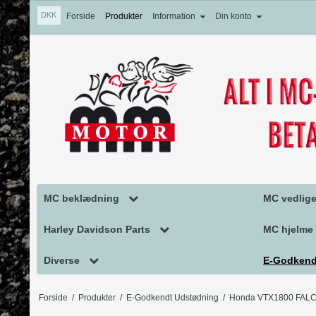
DKK
Forside
Produkter
Information
Din konto
MC beklædning
MC vedlige
MC Handsker
MC Vedlig
Harley Davidson Parts
MC hjelme
MC Tøj
MC olie og 
Falcon udstødning
MC Hjelm
Diverse
E-Godkend
Motorcykel Støvler
PRODREA
MC Harley Davidson Parts
Hjelm tilb
TILBUD TIL DIN MOTORCYKEL
Harley Da
Forside
/
Produkter
/
E-Godkendt Udstødning
/
Honda VTX1800 FALC
MC hjelmhuer/halsvarmere
BLUE-JOB
Harley Davidson Pakninger
GAVEKORT
Honda