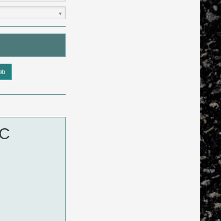
øb
MC