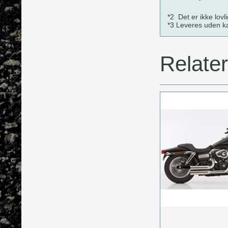
*2 Det er ikke lovl
*3 Leveres uden ka
Relate