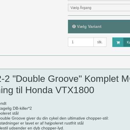
Vælg Årgang
Vælg Variant
stk.
K
2-2 "Double Groove" Komplet 
ing til Honda VTX1800
endt
agelig DB-killer*2
oleret stål
le Groove giver du din cykel den ultimative chopper-stil:
ødninger er lavet er af højpoleret rustfrit stål
llestil udsender en dyb chopper-lyd.