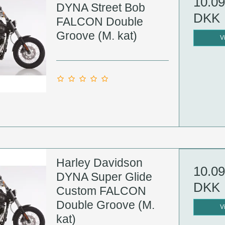
10.09
DYNA Street Bob
DKK
FALCON Double
Groove (M. kat)
V
Harley Davidson
10.09
DYNA Super Glide
DKK
Custom FALCON
Double Groove (M.
V
kat)