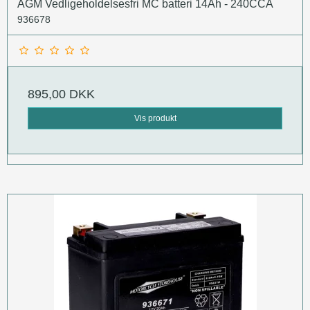
AGM Vedligeholdelsesfri MC batteri 14Ah - 240CCA
936678
895,00 DKK
Vis produkt