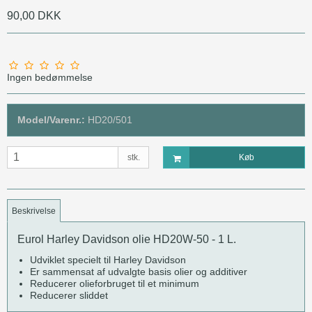
90,00 DKK
Ingen bedømmelse
Model/Varenr.:
HD20/501
stk.
Køb
Beskrivelse
Eurol Harley Davidson olie HD20W-50 - 1 L.
Udviklet specielt til Harley Davidson
Er sammensat af udvalgte basis olier og additiver
Reducerer olieforbruget til et minimum
Reducerer sliddet