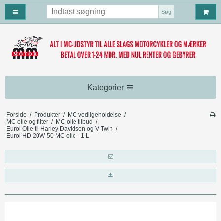
Søg
Kategorier
MC beklædning
Forside
/
Produkter
/
MC vedligeholdelse
/
MC olie og filter
/
MC olie tilbud
/
MC Handsker
MC vedligeholdelse
Eurol Olie til Harley Davidson og V-Twin
/
Eurol HD 20W-50 MC olie - 1 L
MC Tøj
MC Vedligeholdelses Produker
MC tilbehør
Motorcykel Støvler
MC olie og filter
MC Tasker
Harley Davidson Tilbehør
MC hjelmhuer/halsvarmere
PRODREAM
MC covers
Harley Davidson Baglygter
Harley Davidson Parts
MC Motorbriller
BLUE-JOB MC
MC måtter
Tasker
Falcon udstødning
MC hjelme
MC Læderveste
Kommunikation