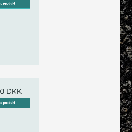
is produkt
00 DKK
is produkt