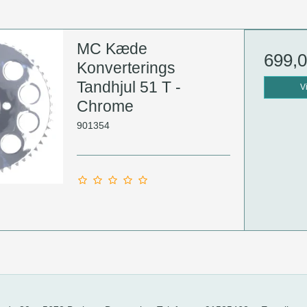
MC Kæde
699,
Konverterings
Tandhjul 51 T -
V
Chrome
901354