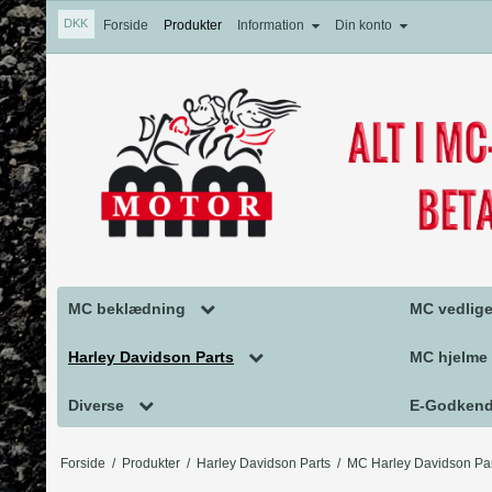
DKK
Forside
Produkter
Information
Din konto
MC beklædning
MC vedlige
MC Handsker
MC Vedlig
Harley Davidson Parts
MC hjelme
MC Tøj
MC olie og 
Falcon udstødning
MC Hjelm
Diverse
E-Godkend
Motorcykel Støvler
PRODREA
MC Harley Davidson Parts
Hjelm tilb
TILBUD TIL DIN MOTORCYKEL
Harley Da
Forside
/
Produkter
/
Harley Davidson Parts
/
MC Harley Davidson Par
MC hjelmhuer/halsvarmere
BLUE-JOB
Harley Davidson Pakninger
GAVEKORT
Honda