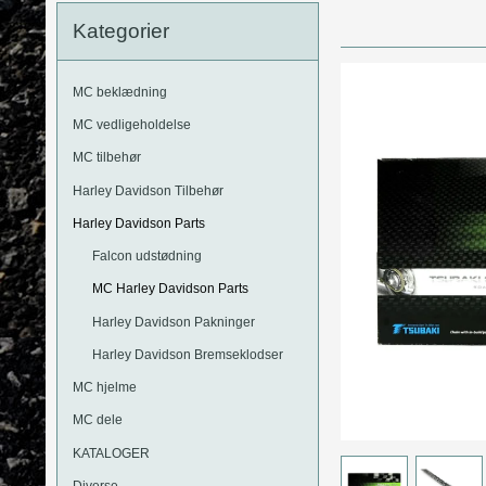
MC Motorbriller
Kategorier
Harley Davidson Bremseklodser
Kommunikation
Kawasaki
MC Læderveste
Suzuki
MC beklædning
MC Jeans
Yamaha
MC vedligeholdelse
MC tilbehør
Harley Davidson Tilbehør
Harley Davidson Parts
Falcon udstødning
MC Harley Davidson Parts
Harley Davidson Pakninger
Harley Davidson Bremseklodser
MC hjelme
MC dele
KATALOGER
Diverse