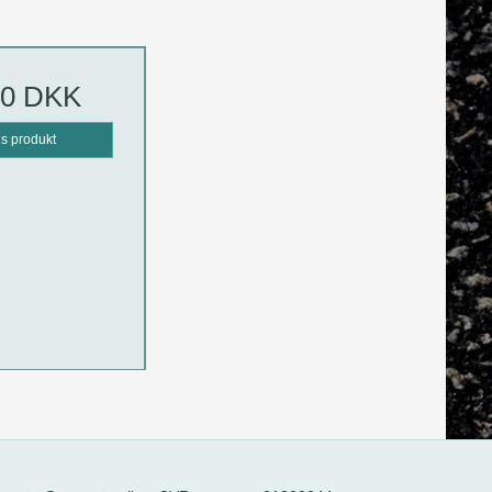
00 DKK
is produkt