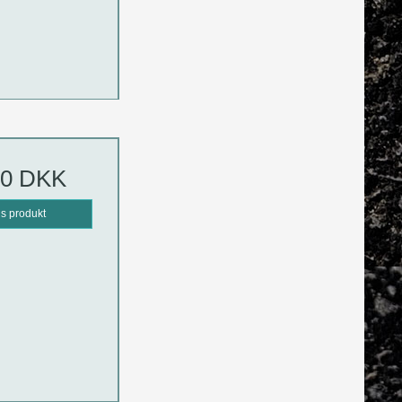
00 DKK
is produkt