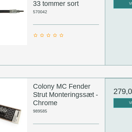
33 tommer sort
V
570042
Colony MC Fender
279,
Strut Monteringssæt -
Chrome
V
989585