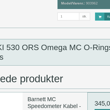
Model/Varenr.:
903962
stk.
K
I 530 ORS Omega MC O-Ring
s
rede produkter
Barnett MC
345,
Speedometer Kabel -