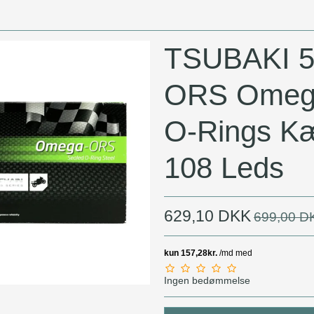
MC Låse
MC Batterier
TSUBAKI 5
ORS Omeg
O-Rings K
108 Leds
629,10 DKK
699,00 D
Ingen bedømmelse