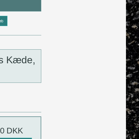
øb
s Kæde,
00 DKK