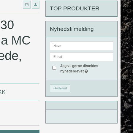
TOP PRODUKTER
30
Nyhedstilmelding
a MC
æde,
Jeg vil gerne tilmeldes
nyhedsbrevet
Godkend
KK