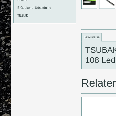
E-Godkendt Udstødning
TILBUD
Beskrivelse
TSUBAK
108 Led
Relate