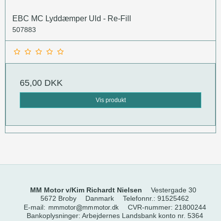
EBC MC Lyddæmper Uld - Re-Fill
507883
65,00 DKK
Vis produkt
MM Motor v/Kim Richardt Nielsen
Vestergade 30
5672 Broby
Danmark
Telefonnr.
:
91525462
E-mail
:
CVR-nummer
:
21800244
Bankoplysninger
:
Arbejdernes Landsbank konto nr. 5364