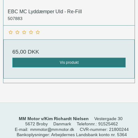
EBC MC Lyddæmper Uld - Re-Fill
507883
65,00 DKK
Vis produkt
MM Motor v/Kim Richardt Nielsen
Vestergade 30
5672 Broby
Danmark
Telefonnr.
:
91525462
E-mail
:
CVR-nummer
:
21800244
Bankoplysninger
:
Arbejdernes Landsbank konto nr. 5364